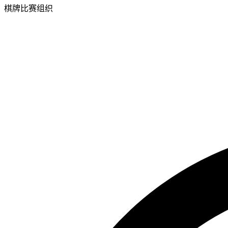
棋牌比赛组织