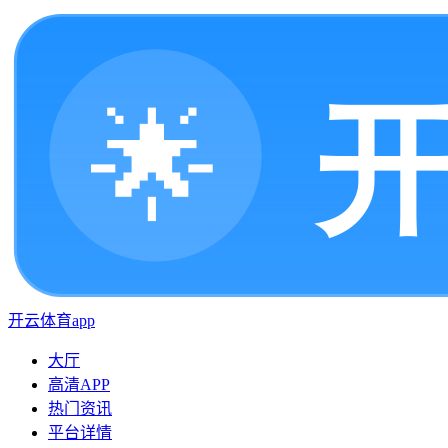
开云体育app
大厅
高清APP
热门资讯
平台详情