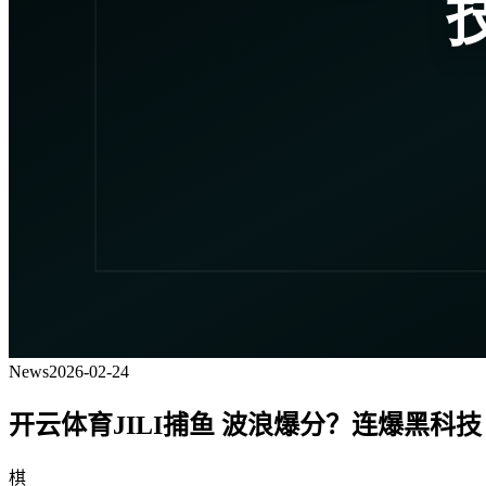
News
2026-02-24
开云体育JILI捕鱼 波浪爆分？连爆黑科
棋