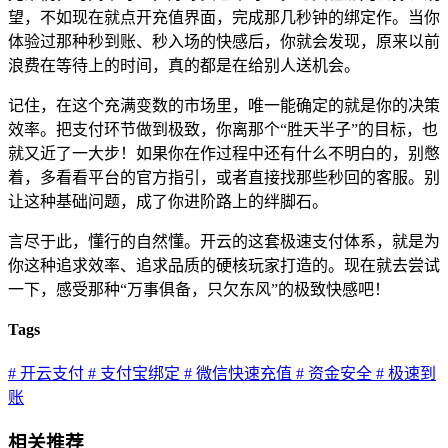
望，不如现在就点开充值界面，完成那几秒钟的绑定作。当你
体验过那种秒到账、秒入场的快感后，你就会发现，原来以前
浪费在等待上的时间，真的都是在给别人送机会。
记住，在这个充满变数的市场里，唯一能确定的就是你的决策
效率。把支付环节做到极致，你离那个“胜天半子”的目标，也
就又近了一大步！如果你在作过程中还有什么不明白的，别憋
着，多看看平台的官方指引，或者直接找那些秒回的客服。别
让这种基础问题，成了你进阶路上的绊脚石。
言尽于此，懂行的自然懂。开云的这套极速支付体系，就是为
你这种追求效率、追求品质的硬核玩家打造的。现在就去尝试
一下，感受那种“万事俱备，只欠东风”的极致快感吧！
Tags
# 开云支付
# 支付宝绑定
# 微信快速充值
# 资金安全
# 极速到
账
相关推荐