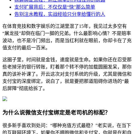
支付扩展背后：不仅仅是“快”那么简单
告别注水教程，实战经验只分享给懂行的人
在体育竞技和数字娱乐的江湖里混了15年，我见过太多空有
“屠龙技”却倒在临门一脚的兄弟。什么最影响心情？不是赔率
波动，也不是冷门频出，而是当红利就在眼前，你却卡在了充
值支付的最后一百米。
这圈子里，时间就是金钱，速度就是生命。如果你还在忍受那
些老掉牙的银行转账，盯着那个转不停的加载圆圈发呆，那你
真的该补补课了。开云这次对支付系统的升级，尤其是微信和
支付宝的深度绑定，说白了，就是要把那道阻碍你进场的“最
后屏障”彻底给拆了。
为什么说微信支付宝绑定是老司机的标配？
很多新手喜欢到处问：“哪种充值方式最稳？”老实说，在当下
的互联网环境下，如果你不拥抱微信和支付宝，你就是在和自