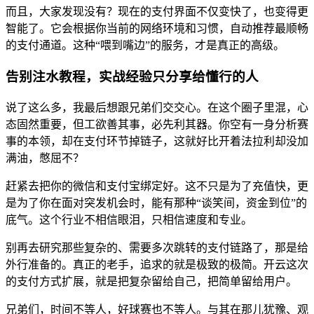
而且，大家发现没有？现在的支付界面不仅变快了，也变得更
智能了。它会根据你当前的网络环境和习惯，自动推荐最顺畅
的支付通道。这种“喂到嘴边”的服务，才是真正的高级。
告别注水教程，实战经验只分享给懂行的人
说了这么多，我最后想跟兄弟们交交心。在这个圈子里混，心
态固然重要，但工欲善其事，必先利其器。你空有一身分析赛
事的本领，却在支付环节掉链子，这就好比开着法拉利却没加
满油，憋屈不？
赶紧去把你的微信和支付宝绑定好。这不只是为了充值快，更
是为了你在面对突发机会时，能有那种“谈笑间，资金到位”的
底气。这个行业不相信眼泪，只相信速度和专业。
别再去研究那些复杂的、需要多次跳转的支付链路了，那是给
外行准备的。真正的老手，追求的就是极致的极简。开云这次
的支付方式扩展，就是把复杂留给自己，把简单留给用户。
兄弟们，时间不等人，好球赛也不等人。与其在那儿犹豫、观