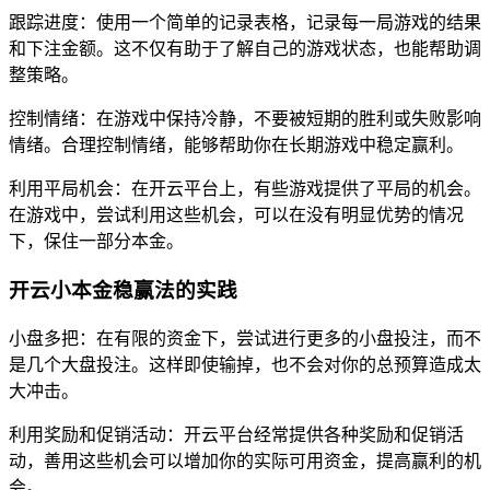
跟踪进度：使用一个简单的记录表格，记录每一局游戏的结果
和下注金额。这不仅有助于了解自己的游戏状态，也能帮助调
整策略。
控制情绪：在游戏中保持冷静，不要被短期的胜利或失败影响
情绪。合理控制情绪，能够帮助你在长期游戏中稳定赢利。
利用平局机会：在开云平台上，有些游戏提供了平局的机会。
在游戏中，尝试利用这些机会，可以在没有明显优势的情况
下，保住一部分本金。
开云小本金稳赢法的实践
小盘多把：在有限的资金下，尝试进行更多的小盘投注，而不
是几个大盘投注。这样即使输掉，也不会对你的总预算造成太
大冲击。
利用奖励和促销活动：开云平台经常提供各种奖励和促销活
动，善用这些机会可以增加你的实际可用资金，提高赢利的机
会。