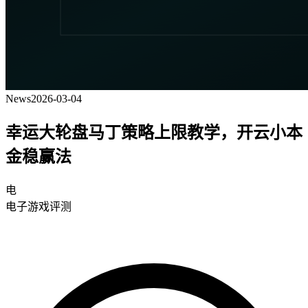
News
2026-03-04
幸运大轮盘马丁策略上限教学，开云小本
金稳赢法
电
电子游戏评测