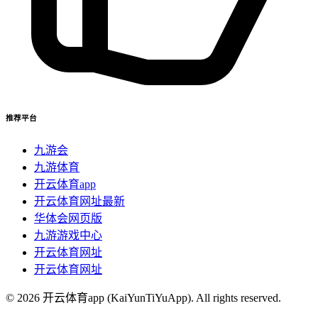
推荐平台
九游会
九游体育
开云体育app
开云体育网址最新
华体会网页版
九游游戏中心
开云体育网址
开云体育网址
© 2026 开云体育app (KaiYunTiYuApp). All rights reserved.