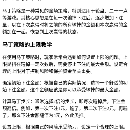
马丁策略是一种常见的赌场策略，特别适用于轮盘、二十一点
等游戏。其核心思想是在每一次输掉下注后，逐步增加下注
量，以在下次赢得时将之前的所有输掉的金额和本次赢得的金
额加在一起，恢复到上次赢得的状态。
马丁策略的上限教学
在使用马丁策略时，玩家常常会遇到如何设置上限的问题。上
限是指在输掉一定次数后，需要停止下注的最大金额。设定合
理的上限对于控制风险和保护资金至关重要。
确定初始下注金额：根据自己的实际情况，选择一个舒适的初
始下注金额。这个金额应该是你可以承受输掉的最大金额。
计算马丁步长：通常选择2倍的步长，即每次输掉后，下注金
额翻倍。例如，第一次下注1元，输了，第二次下注2元，再输
了，那么下注金额翻倍为4元，依此类推。
设置上限：根据自己的风险承受能力，设定一个合理的上限。