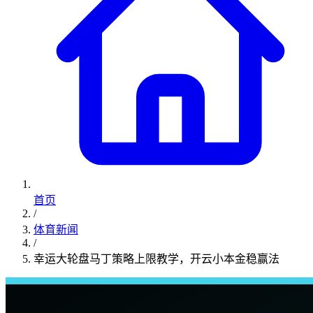
首页
/
体育新闻
/
幸运大轮盘马丁策略上限教学，开云小本金稳赢法